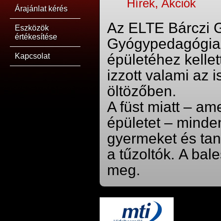
Hírek, Akciók
Árajánlat kérés
Az ELTE Bárczi G
Eszközök
értékesítése
Gyógypedagógiai
épületéhez kellet
Kapcsolat
izzott valami az i
öltözőben.
A füst miatt – am
épületet – minden
gyermeket és taná
a tűzoltók. A bal
meg.