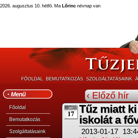
2026. augusztus 10. hétfő. Ma
Lőrinc
névnap van
FŐOLDAL
BEMUTATKOZÁS
SZOLGÁLTATÁSAINK
Á
‹ Előző hír
Menü
Tűz miatt ki
Főoldal
jan
17
iskolát a f
Bemutatkozás
2013-01-17
13:4
Szolgáltatásaink