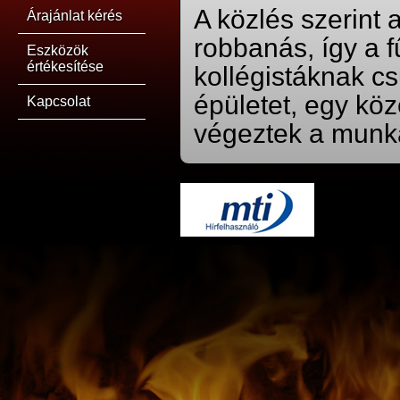
A közlés szerint 
Árajánlat kérés
robbanás, így a 
Eszközök
értékesítése
kollégistáknak cs
épületet, egy köz
Kapcsolat
végeztek a munk