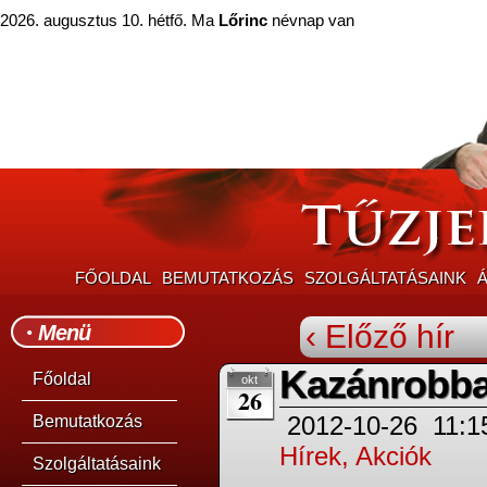
2026. augusztus 10. hétfő. Ma
Lőrinc
névnap van
FŐOLDAL
BEMUTATKOZÁS
SZOLGÁLTATÁSAINK
Á
‹ Előző hír
Menü
Kazánrobba
Főoldal
okt
26
2012-10-26
11:1
Bemutatkozás
Hírek, Akciók
Szolgáltatásaink