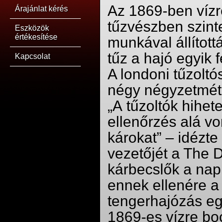
Az 1869-ben vízre
Árajánlat kérés
tűzvészben szinte
Eszközök
értékesítése
munkával állított
tűz a hajó egyik f
Kapcsolat
A londoni tűzoltó
négy négyzetméter
„A tűzoltók hihet
ellenőrzés alá vo
károkat” – idézte
vezetőjét a The D
kárbecslők a nap
ennek ellenére a 
tengerhajózás eg
1869-es vízre bo