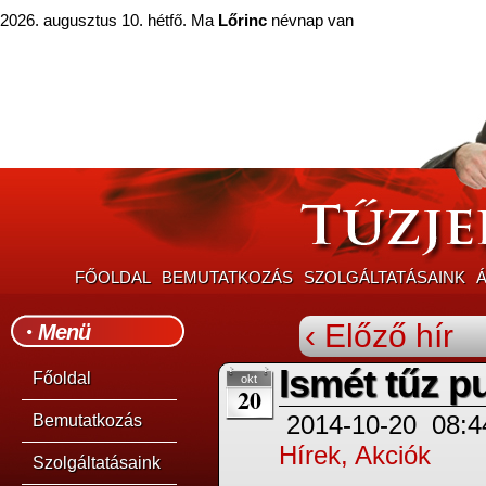
2026. augusztus 10. hétfő. Ma
Lőrinc
névnap van
FŐOLDAL
BEMUTATKOZÁS
SZOLGÁLTATÁSAINK
Á
‹ Előző hír
Menü
Ismét tűz pu
Főoldal
okt
20
2014-10-20
08:4
Bemutatkozás
Hírek, Akciók
Szolgáltatásaink