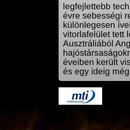
legfejlettebb tec
évre sebességi re
különlegesen íve
vitorlafelület tet
Ausztráliából Ang
hajóstársaságokn
éveiben került vi
és egy ideig még