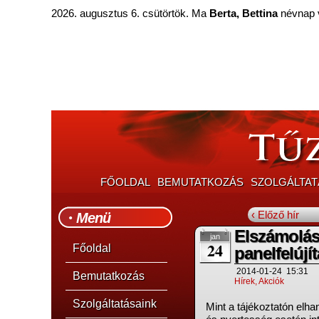
2026. augusztus 6. csütörtök. Ma
Berta, Bettina
névnap 
FŐOLDAL
BEMUTATKOZÁS
SZOLGÁLTAT
‹ Előző hír
Menü
Elszámolási
jan
24
Főoldal
panelfelúj
2014-01-24
15:31
Bemutatkozás
Hírek, Akciók
Szolgáltatásaink
Mint a tájékoztatón elha