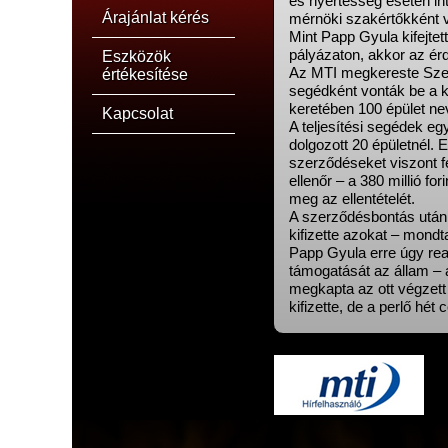
és nyertesség esetén int
Árajánlat kérés
mérnöki szakértőkként v
Mint Papp Gyula kifejte
pályázaton, akkor az érd
Eszközök
Az MTI megkereste Szent
értékesítése
segédként vonták be a k
keretében 100 épület ne
Kapcsolat
A teljesítési segédek eg
dolgozott 20 épületnél. 
szerződéseket viszont fe
ellenőr – a 380 millió fo
meg az ellentételét.
A szerződésbontás után a
kifizette azokat – mond
Papp Gyula erre úgy reag
támogatását az állam – a
megkapta az ott végzett 
kifizette, de a perlő hét