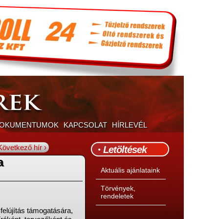
DOKUMENTUMOK
KAPCSOLAT
HÍRLEVÉL
Következő hír ›
Letöltések
a
Aktuális ajánlataink
Törvények,
rendeletek
felújítás támogatására,