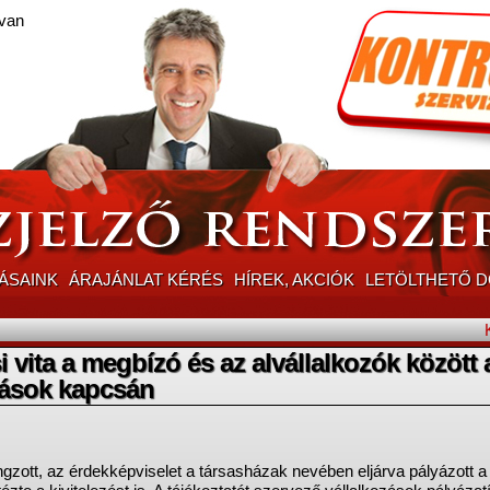
van
ÁSAINK
ÁRAJÁNLAT KÉRÉS
HÍREK, AKCIÓK
LETÖLTHETŐ 
 vita a megbízó és az alvállalkozók között 
ítások kapcsán
ngzott, az érdekképviselet a társasházak nevében eljárva pályázott a 