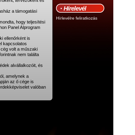
íróként, tervezőként és
Hírelevél
sasház a támogatási
Hírlevélre feliratkozás
ondta, hogy teljesítési
thon Panel Alprogram
i ellenőrként is
el kapcsolatos
a cég volt a műszaki
forintnak nem találta
dek alvállalkozóit, és
ról, amelynek a
pján az ő cége is
 érdekképviselet valóban