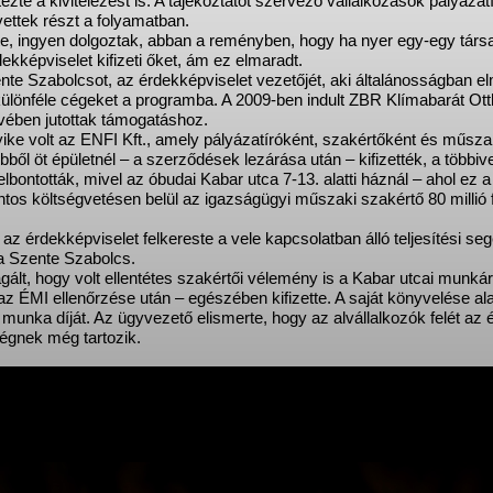
ézte a kivitelezést is. A tájékoztatót szervező vállalkozások pályázat
ettek részt a folyamatban.
tte, ingyen dolgoztak, abban a reményben, hogy ha nyer egy-egy tár
ekképviselet kifizeti őket, ám ez elmaradt.
e Szabolcsot, az érdekképviselet vezetőjét, aki általánosságban elm
ülönféle cégeket a programba. A 2009-ben indult ZBR Klímabarát Ot
vében jutottak támogatáshoz.
yike volt az ENFI Kft., amely pályázatíróként, szakértőként és műszak
Ebből öt épületnél – a szerződések lezárása után – kifizették, a többiv
lbontották, mivel az óbudai Kabar utca 7-13. alatti háznál – ahol ez 
rintos költségvetésen belül az igazságügyi műszaki szakértő 80 millió 
z érdekképviselet felkereste a vele kapcsolatban álló teljesítési segé
ta Szente Szabolcs.
ált, hogy volt ellentétes szakértői vélemény is a Kabar utcai munká
z ÉMI ellenőrzése után – egészében kifizette. A saját könyvelése ala
munka díját. Az ügyvezető elismerte, hogy az alvállalkozók felét az
 cégnek még tartozik.